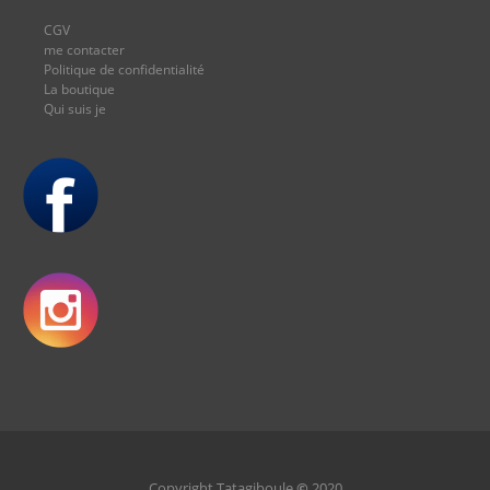
CGV
me contacter
Politique de confidentialité
La boutique
Qui suis je
Copyright Tatagiboule
©
2020