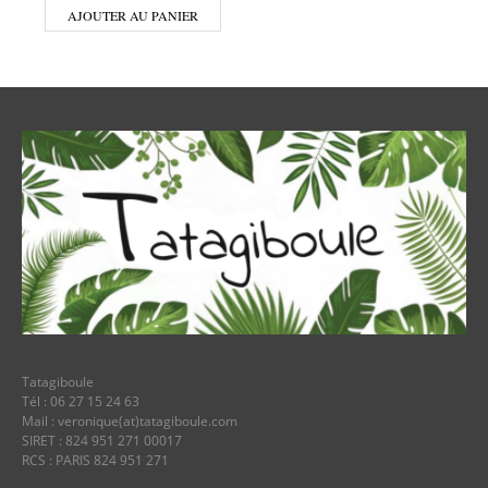
AJOUTER AU PANIER
Tatagiboule
Tél : 06 27 15 24 63
Mail : veronique(at)tatagiboule.com
SIRET : 824 951 271 00017
RCS : PARIS 824 951 271