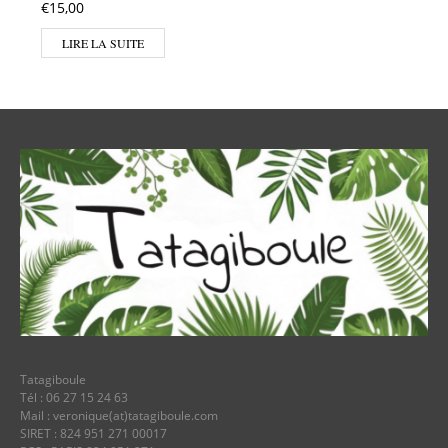
€
15,00
LIRE LA SUITE
Tatagiboule
Tél : 06 27 15 24 63
Mail : veronique(at)tatagiboule.com
SIRET : 824 951 271 00017