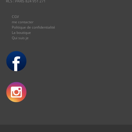
RCS : PARIS 824 951 271
CGV
me contacter
Politique de confidentialité
La boutique
Qui suis je