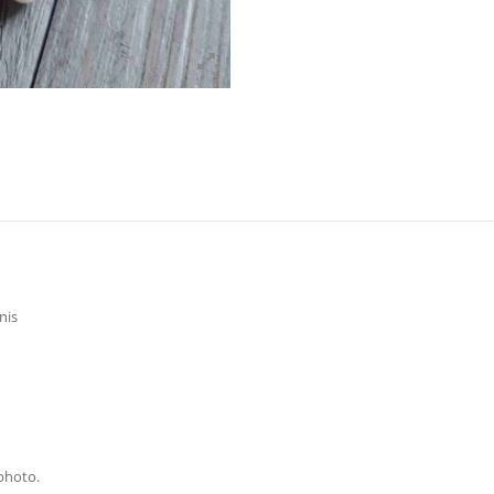
nis
photo.