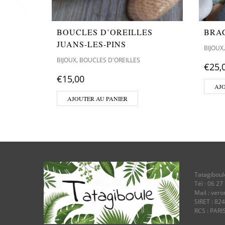
BOUCLES D’OREILLES
BRA
JUANS-LES-PINS
BIJOUX
,
BIJOUX
BOUCLES D'OREILLES
€
25,
€
15,00
AJ
AJOUTER AU PANIER
Tatagiboul
Tél : 06 27
Mail : ver
SIRET : 82
RCS : PARI