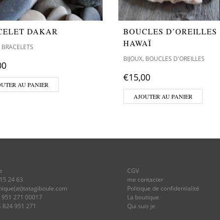
CELET DAKAR
BOUCLES D’OREILLES
HAWAÏ
,
BRACELETS
,
BIJOUX
BOUCLES D'OREILLES
00
€
15,00
OUTER AU PANIER
AJOUTER AU PANIER
e
CGV
 15 24 63
me contacter
onique(at)tatagiboule.com
Politique de confidentialité
4 951 271 00017
La boutique
S 824 951 271
Qui suis je