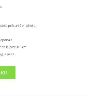
es
odèle présenté en photo.
 japonais
de la pastille 5cm
2g la paire.
IER