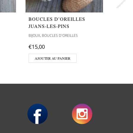
BOUCLES D’OREILLES
BOUCL
JUANS-LES-PINS
JUANS
,
,
BIJOUX
BOUCLES D'OREILLES
BIJOUX
BO
€
15,00
€
15,00
AJOUTER AU PANIER
AJOUT