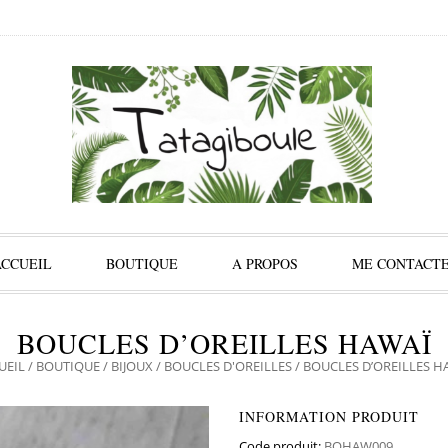
ACCUEIL
BOUTIQUE
A PROPOS
ME CONTACT
BOUCLES D’OREILLES HAWAÏ
UEIL
/
BOUTIQUE
/
BIJOUX
/
BOUCLES D'OREILLES
/ BOUCLES D’OREILLES H
INFORMATION PRODUIT
Code produit:
BOHAW009