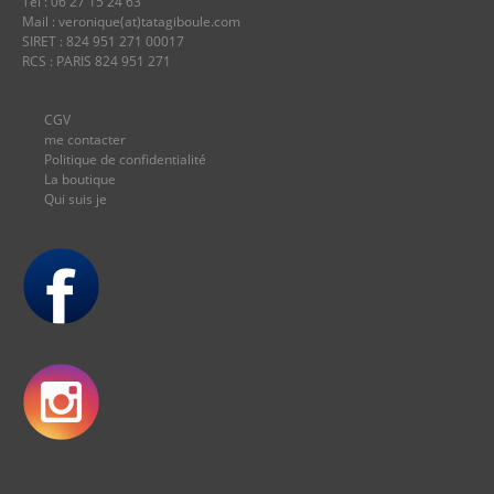
Tél : 06 27 15 24 63
Mail : veronique(at)tatagiboule.com
SIRET : 824 951 271 00017
RCS : PARIS 824 951 271
CGV
me contacter
Politique de confidentialité
La boutique
Qui suis je