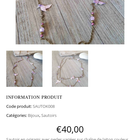
INFORMATION PRODUIT
Code produit:
SAUTOK008
Catégories:
Bijoux
,
Sautoirs
€
40,00
Sautoir en origami avec perles variées sur chaîne de laiton couleur