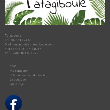
Tatagiboule
Tél : 06 27 15 24 63
Mail : veronique(at)tatagiboule.com
SIRET : 824 951 271 00017
RCS : PARIS 824 951 271
CGV
me contacter
Politique de confidentialité
La boutique
Qui suis je