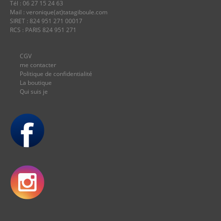
Tél : 06 27 15 24 63
Mail : veronique(at)tatagiboule.com
SIRET : 824 951 271 00017
RCS : PARIS 824 951 271
CGV
me contacter
Politique de confidentialité
La boutique
Qui suis je