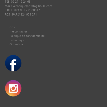
Tél : 06 27 15 24 63
Mail : veronique(at)tatagiboule.com
SIRET : 824 951 271 00017
RCS : PARIS 824 951 271
CGV
me contacter
Politique de confidentialité
La boutique
Qui suis je