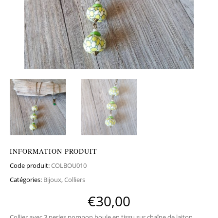
INFORMATION PRODUIT
Code produit:
COLBOU010
Catégories:
Bijoux
,
Colliers
€
30,00
Collier avec 3 perles pompon boule en tissu sur chaîne de laiton