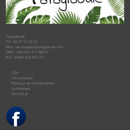
Tatagiboule
Tél : 06 27 15 24 63
Mail : veronique(at)tatagiboule.com
SIRET : 824 951 271 00017
RCS : PARIS 824 951 271
CGV
me contacter
Politique de confidentialité
La boutique
Qui suis je