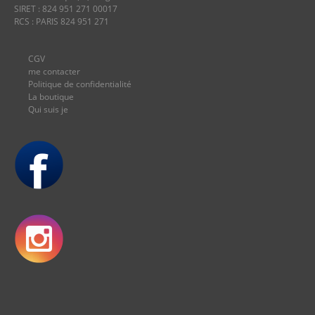
SIRET : 824 951 271 00017
RCS : PARIS 824 951 271
CGV
me contacter
Politique de confidentialité
La boutique
Qui suis je