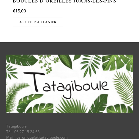
BOUCLES D’OREILLES JUANS-LES-PINS
€
15,00
AJOUTER AU PANIER
Tatagiboule
Tél : 06 27 15 24 63
Mail : veronique(at)tatagiboule.com