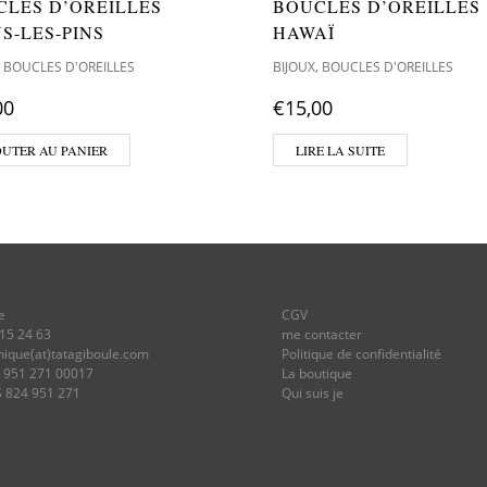
CLES D’OREILLES
BOUCLES D’OREILLES
S-LES-PINS
HAWAÏ
,
,
BOUCLES D'OREILLES
BIJOUX
BOUCLES D'OREILLES
00
€
15,00
OUTER AU PANIER
LIRE LA SUITE
e
CGV
 15 24 63
me contacter
onique(at)tatagiboule.com
Politique de confidentialité
4 951 271 00017
La boutique
S 824 951 271
Qui suis je