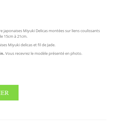
rre japonaises Miyuki Delicas montées sur liens coulissants
 de 15cm à 21cm.
ses Miyuki delicas et fil de Jade.
in.
Vous recevrez le modèle présenté en photo.
IER