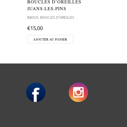
BOUCLES D’OREILLES
BRACE
JUANS-LES-PINS
,
BIJOUX
B
,
BIJOUX
BOUCLES D'OREILLES
€
25,00
€
15,00
AJOUT
AJOUTER AU PANIER