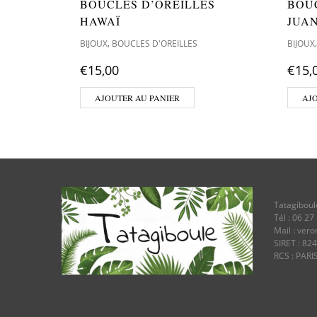
BOUCLES D’OREILLES
BOU
HAWAÏ
JUAN
,
BIJOUX
BOUCLES D'OREILLES
BIJOUX
€
15,00
€
15,
AJOUTER AU PANIER
AJ
Tatagiboul
Tél : 06 27
Mail : ver
SIRET : 82
RCS : PARI