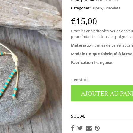
Catégories:
Bijoux
,
Bracelets
€
15,00
Bracelet en véritables perles de ve
pour s’adapter à tous les poignets
Matériaux :
perles de verre japonai
Modèle unique
fabriqué à la ma
Fabrication française.
1 en stock
AJOUTER AU PAN
SOCIAL