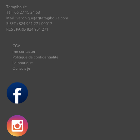
Tatagiboule
Tél : 06 27 15 24 63
Mail : veronique(at)tatagiboule.com
SIRET : 824 951 271 00017
RCS : PARIS 824 951 271
CGV
me contacter
Politique de confidentialité
La boutique
Qui suis je