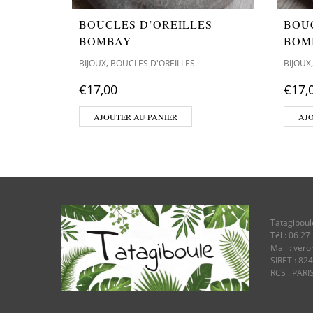
BOUCLES D’OREILLES
BOU
BOMBAY
BOM
,
BIJOUX
BOUCLES D'OREILLES
BIJOUX
€
17,00
€
17,
AJOUTER AU PANIER
AJ
Tatagiboul
Tél : 06 27
Mail : ver
SIRET : 82
RCS : PARI