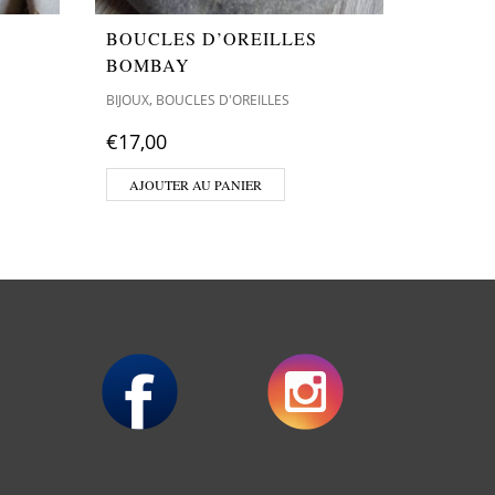
BOUCLES D’OREILLES
BOUCL
BOMBAY
JUANS
,
,
BIJOUX
BOUCLES D'OREILLES
BIJOUX
BO
€
17,00
€
15,00
AJOUTER AU PANIER
AJOUT