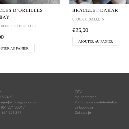
CLES D’OREILLES
BRACELET DAKAR
BAY
,
BIJOUX
BRACELETS
,
BOUCLES D'OREILLES
€
25,00
00
AJOUTER AU PANIER
OUTER AU PANIER
e
CGV
 15 24 63
me contacter
onique(at)tatagiboule.com
Politique de confidentialité
4 951 271 00017
La boutique
S 824 951 271
Qui suis je