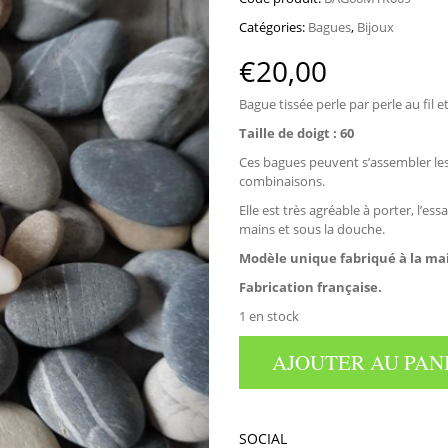
Catégories:
Bagues
,
Bijoux
€
20,00
Bague tissée perle par perle au fil et
Taille de doigt : 60
Ces bagues peuvent s’assembler les
combinaisons.
Elle est très agréable à porter, l’ess
mains et sous la douche.
Modèle unique fabriqué à la ma
Fabrication française.
1 en stock
AJOUTER AU PAN
SOCIAL