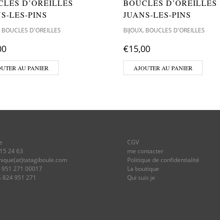
CLES D’OREILLES
BOUCLES D’OREILLES
S-LES-PINS
JUANS-LES-PINS
,
,
BOUCLES D'OREILLES
BIJOUX
BOUCLES D'OREILLES
00
€
15,00
OUTER AU PANIER
AJOUTER AU PANIER
e
CGV
 15 24 63
me contacter
onique(at)tatagiboule.com
Politique de confidentialité
4 951 271 00017
La boutique
S 824 951 271
Qui suis je