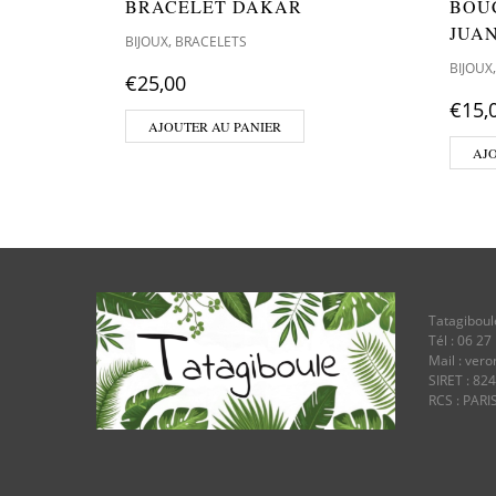
BRACELET DAKAR
BOU
JUAN
,
BIJOUX
BRACELETS
BIJOUX
€
25,00
€
15,
AJOUTER AU PANIER
AJ
Tatagiboul
Tél : 06 27
Mail : ver
SIRET : 82
RCS : PARI