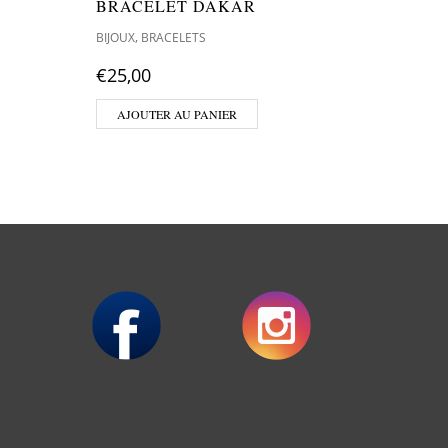
BRACELET DAKAR
BRACE
,
,
BIJOUX
BRACELETS
BIJOUX
B
€
25,00
€
25,00
AJOUTER AU PANIER
AJOUT