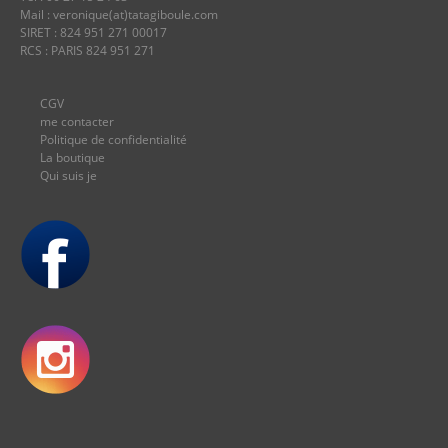
Mail : veronique(at)tatagiboule.com
SIRET : 824 951 271 00017
RCS : PARIS 824 951 271
CGV
me contacter
Politique de confidentialité
La boutique
Qui suis je