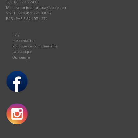
Tél : 06 27 15 24 63
Mail : veronique(at)tatagiboule.com
SIRET : 824 951 271 00017
RCS : PARIS 824 951 271
CGV
me contacter
Politique de confidentialité
La boutique
Qui suis je