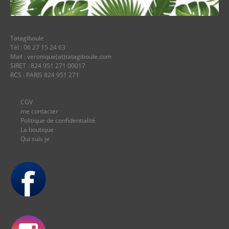
Tatagiboule
Tél : 06 27 15 24 63
Mail : veronique(at)tatagiboule.com
SIRET : 824 951 271 00017
RCS : PARIS 824 951 271
CGV
me contacter
Politique de confidentialité
La boutique
Qui suis je