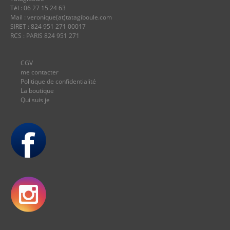
Tél : 06 27 15 24 63
Mail : veronique(at)tatagiboule.com
SIRET : 824 951 271 00017
RCS : PARIS 824 951 271
CGV
me contacter
Politique de confidentialité
La boutique
Qui suis je