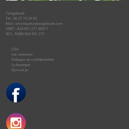
Tatagiboule
Tél : 06 27 15 24 63
Mail : veronique(at)tatagiboule.com
SIRET : 824 951 271 00017
RCS : PARIS 824 951 271
CGV
me contacter
Politique de confidentialité
La boutique
Qui suis je