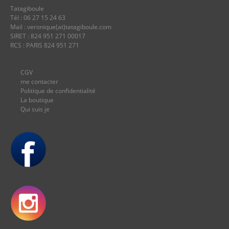
Tatagiboule
Tél : 06 27 15 24 63
Mail : veronique(at)tatagiboule.com
SIRET : 824 951 271 00017
RCS : PARIS 824 951 271
CGV
me contacter
Politique de confidentialité
La boutique
Qui suis je