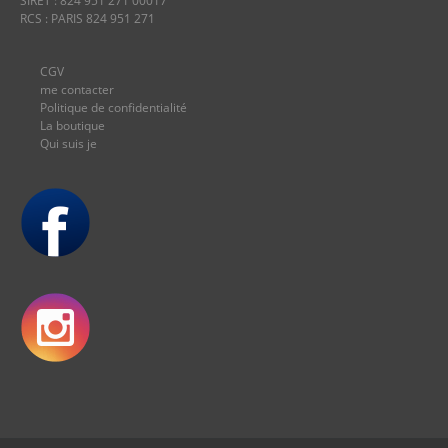
SIRET : 824 951 271 00017
RCS : PARIS 824 951 271
CGV
me contacter
Politique de confidentialité
La boutique
Qui suis je