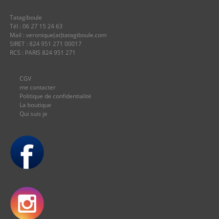
Tatagiboule
Tél : 06 27 15 24 63
Mail : veronique(at)tatagiboule.com
SIRET : 824 951 271 00017
RCS : PARIS 824 951 271
CGV
me contacter
Politique de confidentialité
La boutique
Qui suis je