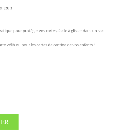
es
,
Etuis
ratique pour protéger vos cartes, facile à glisser dans un sac
rte vélib ou pour les cartes de cantine de vos enfants !
TES QUANTITÉ
IER