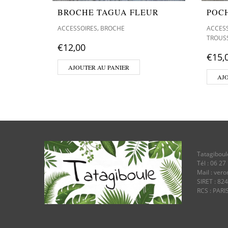
BROCHE TAGUA FLEUR
POC
,
ACCESSOIRES
BROCHE
ACCES
TROUS
€
12,00
€
15,
AJOUTER AU PANIER
AJ
Tatagiboul
Tél : 06 27
Mail : ver
SIRET : 82
RCS : PARI