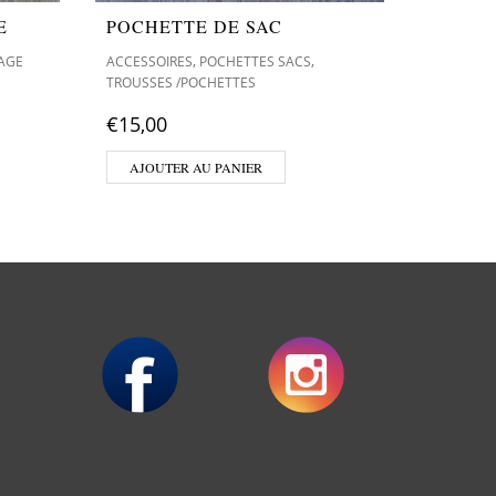
E
POCHETTE DE SAC
POCHE
,
,
AGE
ACCESSOIRES
POCHETTES SACS
ACCESSOI
TROUSSES /POCHETTES
TROUSSES
€
15,00
€
15,00
AJOUTER AU PANIER
AJOUT