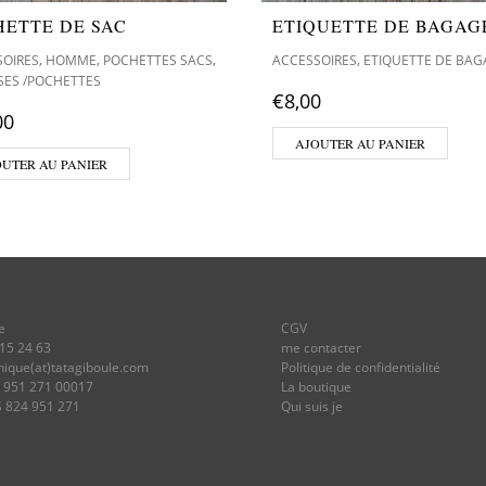
HETTE DE SAC
ETIQUETTE DE BAGAG
,
,
,
,
SOIRES
HOMME
POCHETTES SACS
ACCESSOIRES
ETIQUETTE DE BAG
SES /POCHETTES
€
8,00
00
AJOUTER AU PANIER
OUTER AU PANIER
e
CGV
 15 24 63
me contacter
onique(at)tatagiboule.com
Politique de confidentialité
4 951 271 00017
La boutique
S 824 951 271
Qui suis je