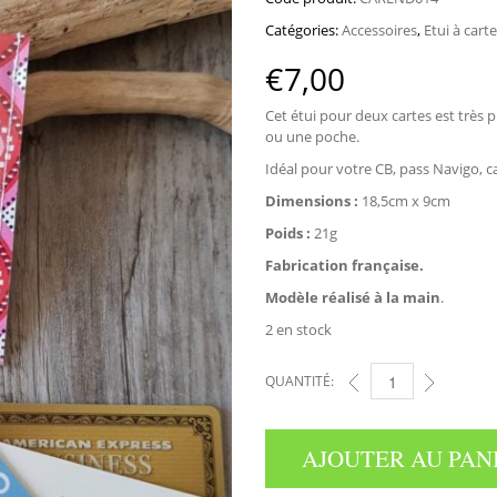
Catégories:
Accessoires
,
Etui à cart
€
7,00
Cet étui pour deux cartes est très p
ou une poche.
Idéal pour votre CB, pass Navigo, ca
Dimensions :
18,5cm x 9cm
Poids :
21g
Fabrication française.
Modèle réalisé à la main
.
2 en stock
QUANTITÉ:
ETUI POUR DEUX CAR
AJOUTER AU PAN