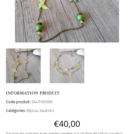
INFORMATION PRODUIT
Code produit:
SAUTOK009
Catégories:
Bijoux
,
Sautoirs
€
40,00
Sautoir en origami avec perles variées sur chaîne de laiton couleur