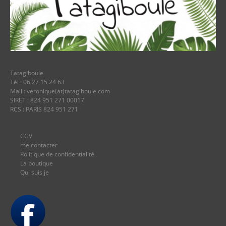
Tatagiboule
Tél : 06 27 15 24 63
Mail : veronique(at)tatagiboule.com
SIRET : 824 951 271 00017
RCS : PARIS 824 951 271
CGV
me contacter
Politique de confidentialité
La boutique
Qui suis je