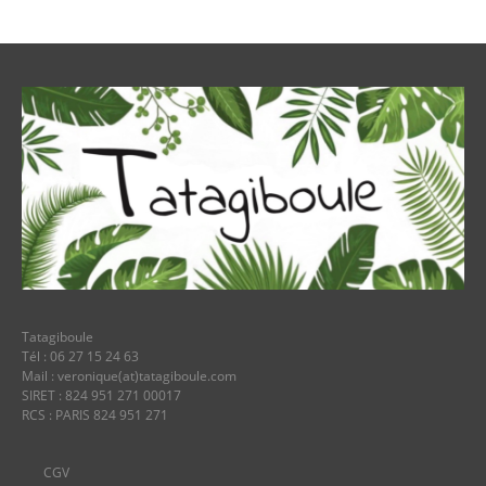
Tatagiboule
Tél : 06 27 15 24 63
Mail : veronique(at)tatagiboule.com
SIRET : 824 951 271 00017
RCS : PARIS 824 951 271
CGV