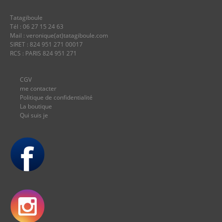
Tatagiboule
Tél : 06 27 15 24 63
Mail : veronique(at)tatagiboule.com
SIRET : 824 951 271 00017
RCS : PARIS 824 951 271
CGV
me contacter
Politique de confidentialité
La boutique
Qui suis je