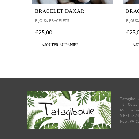
BRACELET DAKAR
BRA
,
BIJOUX
BRACELETS
BIJOUX
€
25,00
€
25,
AJOUTER AU PANIER
AJ
Tatagiboul
Tél : 06 27
Mail : ver
SIRET : 82
RCS : PARI