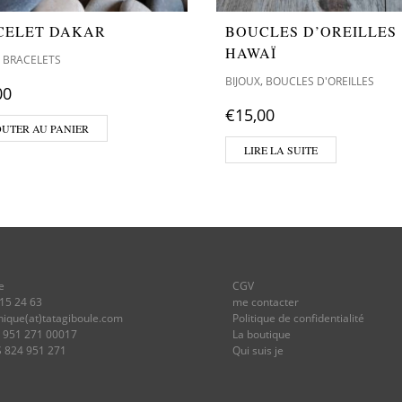
CELET DAKAR
BOUCLES D’OREILLES
HAWAÏ
,
BRACELETS
,
BIJOUX
BOUCLES D'OREILLES
00
€
15,00
OUTER AU PANIER
LIRE LA SUITE
e
CGV
 15 24 63
me contacter
onique(at)tatagiboule.com
Politique de confidentialité
4 951 271 00017
La boutique
S 824 951 271
Qui suis je