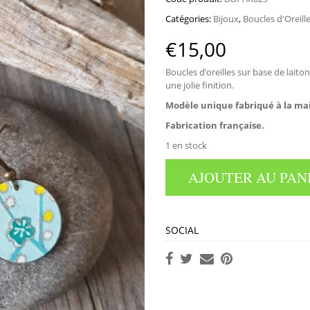
Catégories:
Bijoux
,
Boucles d'Oreill
€
15,00
Boucles d’oreilles sur base de laito
une jolie finition.
Modèle unique fabriqué à la ma
Fabrication française.
1 en stock
AJOUTER AU PAN
SOCIAL