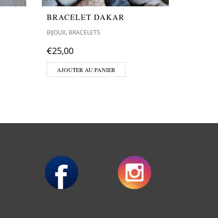
BRACELET DAKAR
BRACE
,
,
BIJOUX
BRACELETS
BIJOUX
B
€
25,00
€
25,00
AJOUTER AU PANIER
AJOUT