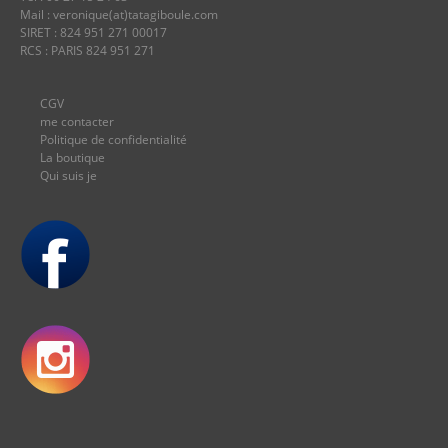
Mail : veronique(at)tatagiboule.com
SIRET : 824 951 271 00017
RCS : PARIS 824 951 271
CGV
me contacter
Politique de confidentialité
La boutique
Qui suis je