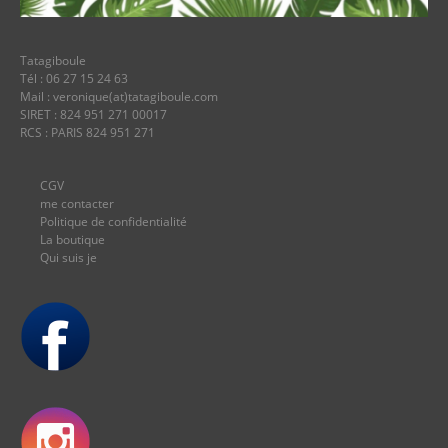
Tatagiboule
Tél : 06 27 15 24 63
Mail : veronique(at)tatagiboule.com
SIRET : 824 951 271 00017
RCS : PARIS 824 951 271
CGV
me contacter
Politique de confidentialité
La boutique
Qui suis je