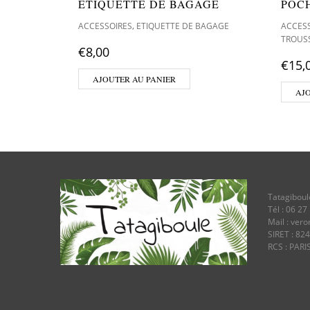
ETIQUETTE DE BAGAGE
POC
,
ACCESSOIRES
ETIQUETTE DE BAGAGE
ACCES
TROUS
€
8,00
€
15,
AJOUTER AU PANIER
AJ
Tatagiboul
Tél : 06 27
Mail : ver
SIRET : 82
RCS : PARI