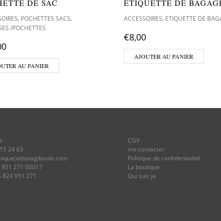
HETTE DE SAC
ETIQUETTE DE BAGAG
,
,
,
SOIRES
POCHETTES SACS
ACCESSOIRES
ETIQUETTE DE BAG
SES /POCHETTES
€
8,00
00
AJOUTER AU PANIER
OUTER AU PANIER
e
CGV
 15 24 63
me contacter
onique(at)tatagiboule.com
Politique de confidentialité
4 951 271 00017
La boutique
S 824 951 271
Qui suis je