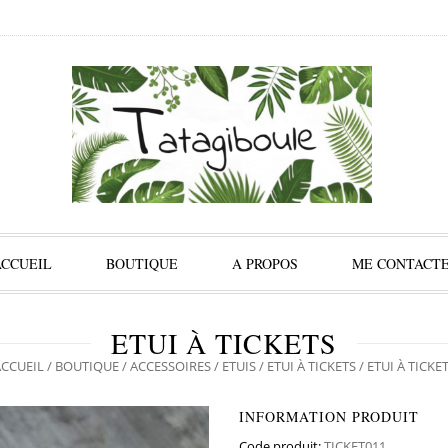
ACCUEIL
BOUTIQUE
A PROPOS
ME CONTACT
ETUI À TICKETS
CCUEIL
/
BOUTIQUE
/
ACCESSOIRES
/
ETUIS
/
ETUI À TICKETS
/ ETUI À TICKE
INFORMATION PRODUIT
Code produit:
TICKET011