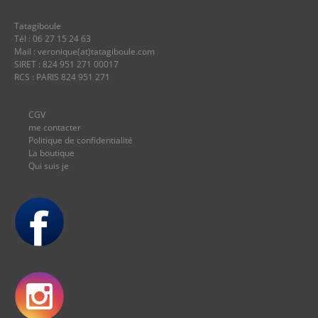
Tatagiboule
Tél : 06 27 15 24 63
Mail : veronique(at)tatagiboule.com
SIRET : 824 951 271 00017
RCS : PARIS 824 951 271
CGV
me contacter
Politique de confidentialité
La boutique
Qui suis je