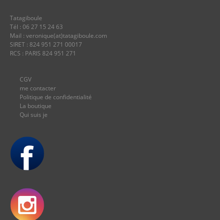
Tatagiboule
Tél : 06 27 15 24 63
Mail : veronique(at)tatagiboule.com
SIRET : 824 951 271 00017
RCS : PARIS 824 951 271
CGV
me contacter
Politique de confidentialité
La boutique
Qui suis je