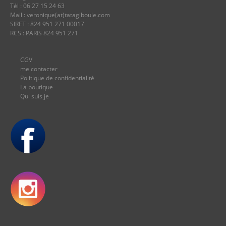
Tél : 06 27 15 24 63
Mail : veronique(at)tatagiboule.com
SIRET : 824 951 271 00017
RCS : PARIS 824 951 271
CGV
me contacter
Politique de confidentialité
La boutique
Qui suis je