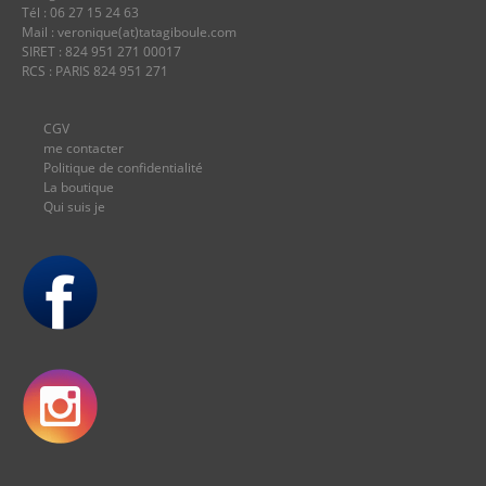
Tél : 06 27 15 24 63
Mail : veronique(at)tatagiboule.com
SIRET : 824 951 271 00017
RCS : PARIS 824 951 271
CGV
me contacter
Politique de confidentialité
La boutique
Qui suis je