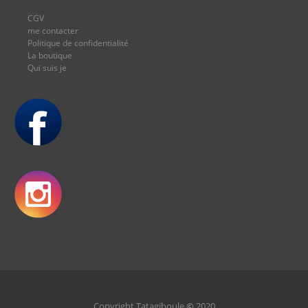
CGV
me contacter
Politique de confidentialité
La boutique
Qui suis je
Copyright Tatagiboule
©
2020