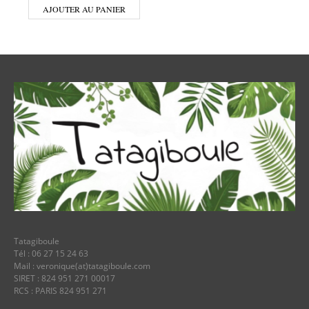
AJOUTER AU PANIER
Tatagiboule
Tél : 06 27 15 24 63
Mail : veronique(at)tatagiboule.com
SIRET : 824 951 271 00017
RCS : PARIS 824 951 271