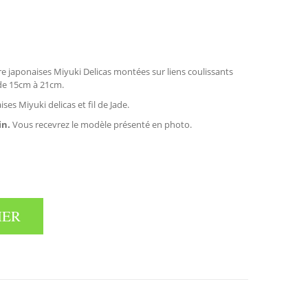
rre japonaises Miyuki Delicas montées sur liens coulissants
 de 15cm à 21cm.
ses Miyuki delicas et fil de Jade.
in.
Vous recevrez le modèle présenté en photo.
IER