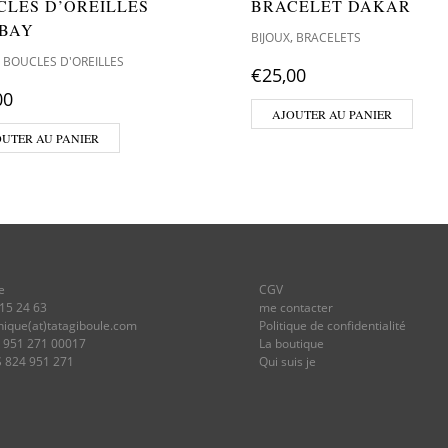
CLES D’OREILLES
BRACELET DAKAR
BAY
,
BIJOUX
BRACELETS
,
BOUCLES D'OREILLES
€
25,00
00
AJOUTER AU PANIER
OUTER AU PANIER
e
CGV
 15 24 63
me contacter
onique(at)tatagiboule.com
Politique de confidentialité
4 951 271 00017
La boutique
S 824 951 271
Qui suis je