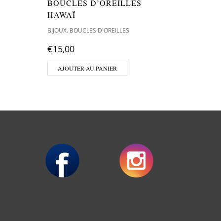
BOUCLES D’OREILLES
BRACE
HAWAÏ
,
BIJOUX
B
,
BIJOUX
BOUCLES D'OREILLES
€
25,00
€
15,00
AJOUT
AJOUTER AU PANIER