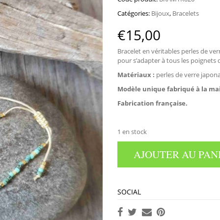
Catégories:
Bijoux
,
Bracelets
€
15,00
Bracelet en véritables perles de ve
pour s’adapter à tous les poignets
Matériaux :
perles de verre japonai
Modèle unique
fabriqué à la ma
Fabrication française.
1 en stock
AJOUTER AU PAN
SOCIAL