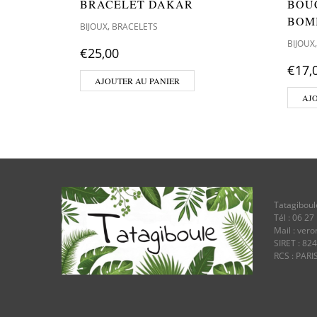
BRACELET DAKAR
BOU
BOM
,
BIJOUX
BRACELETS
BIJOUX
€
25,00
€
17,
AJOUTER AU PANIER
AJ
Tatagiboul
Tél : 06 27
Mail : ver
SIRET : 82
RCS : PARI