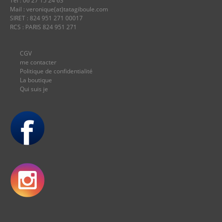
Tél : 06 27 15 24 63
Mail : veronique(at)tatagiboule.com
SIRET : 824 951 271 00017
RCS : PARIS 824 951 271
CGV
me contacter
Politique de confidentialité
La boutique
Qui suis je