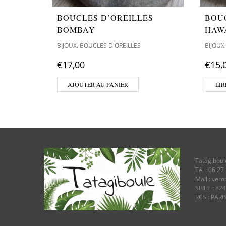
BOUCLES D’OREILLES
BOU
BOMBAY
HAW
,
BIJOUX
BOUCLES D'OREILLES
BIJOUX
€
17,00
€
15,
AJOUTER AU PANIER
LIR
Tatagiboul
Tél : 06 27
Mail : ver
SIRET : 82
RCS : PARI