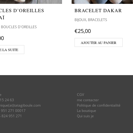
CLES D’OREILLES
BRACELET DAKAR
AÏ
,
BIJOUX
BRACELETS
,
BOUCLES D'OREILLES
€
25,00
00
AJOUTER AU PANIER
E LA SUITE
e
CGV
 15 24 63
me contacter
onique(at)tatagiboule.com
Politique de confidentialité
4 951 271 00017
La boutique
S 824 951 271
Qui suis je