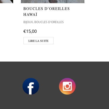
BOUCLES D’OREILLES
BOUCL
HAWAÏ
JUANS
,
,
BIJOUX
BOUCLES D'OREILLES
BIJOUX
BO
€
15,00
€
15,00
LIRE LA SUITE
AJOUT