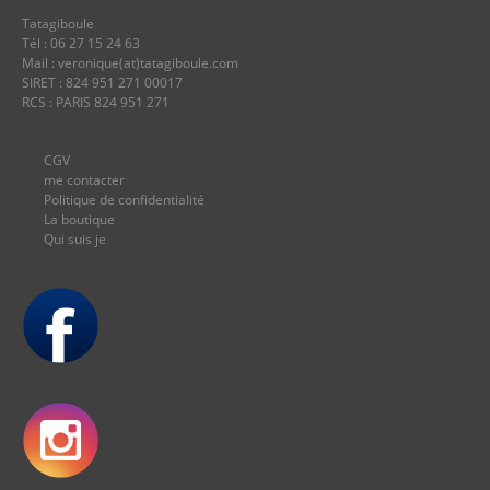
Tatagiboule
Tél : 06 27 15 24 63
Mail : veronique(at)tatagiboule.com
SIRET : 824 951 271 00017
RCS : PARIS 824 951 271
CGV
me contacter
Politique de confidentialité
La boutique
Qui suis je