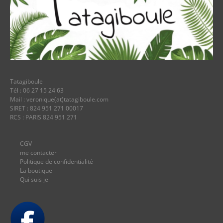
Tatagiboule
Tél : 06 27 15 24 63
Mail : veronique(at)tatagiboule.com
SIRET : 824 951 271 00017
RCS : PARIS 824 951 271
CGV
me contacter
Politique de confidentialité
La boutique
Qui suis je