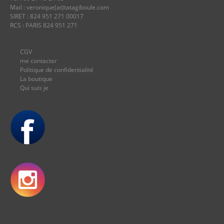
Mail : veronique(at)tatagiboule.com
SIRET : 824 951 271 00017
RCS : PARIS 824 951 271
CGV
me contacter
Politique de confidentialité
La boutique
Qui suis je