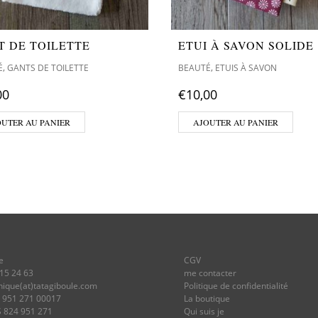
T DE TOILETTE
ETUI À SAVON SOLIDE
,
,
É
GANTS DE TOILETTE
BEAUTÉ
ETUIS À SAVON
00
€
10,00
OUTER AU PANIER
AJOUTER AU PANIER
e
CGV
 15 24 63
me contacter
onique(at)tatagiboule.com
Politique de confidentialité
4 951 271 00017
La boutique
S 824 951 271
Qui suis je