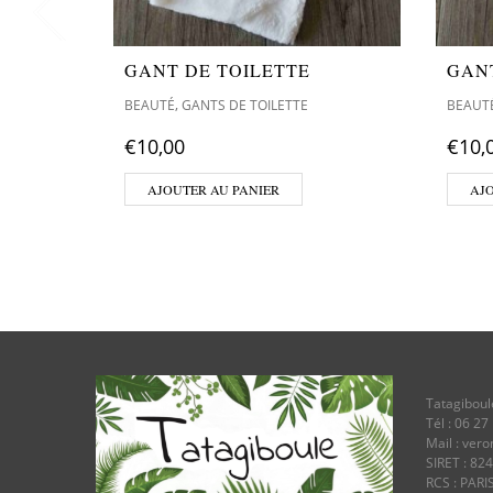
GANT DE TOILETTE
GAN
,
BEAUTÉ
GANTS DE TOILETTE
BEAUT
€
10,00
€
10,
AJOUTER AU PANIER
AJ
Tatagiboul
Tél : 06 27
Mail : ver
SIRET : 82
RCS : PARI