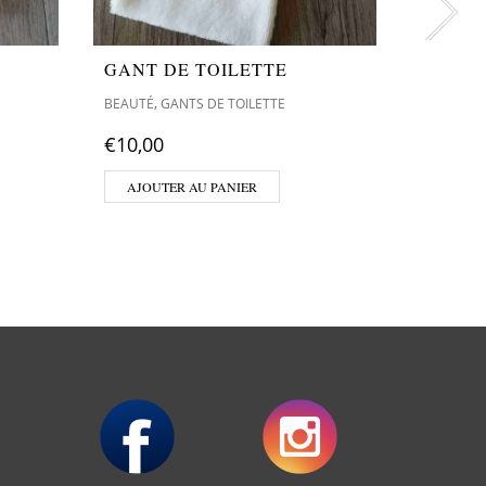
GANT DE TOILETTE
ETUI 
,
,
BEAUTÉ
GANTS DE TOILETTE
BEAUTÉ
E
€
10,00
€
10,00
AJOUTER AU PANIER
AJOUT