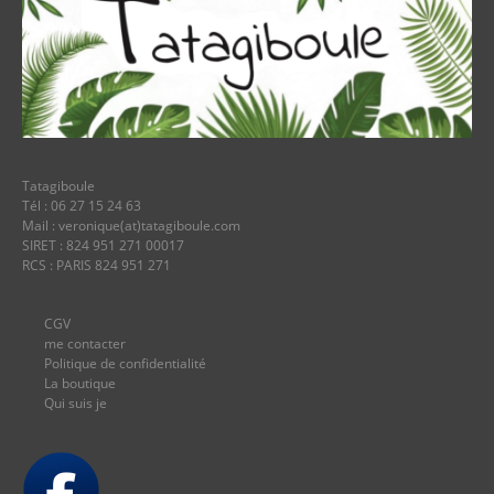
Tatagiboule
Tél : 06 27 15 24 63
Mail : veronique(at)tatagiboule.com
SIRET : 824 951 271 00017
RCS : PARIS 824 951 271
CGV
me contacter
Politique de confidentialité
La boutique
Qui suis je