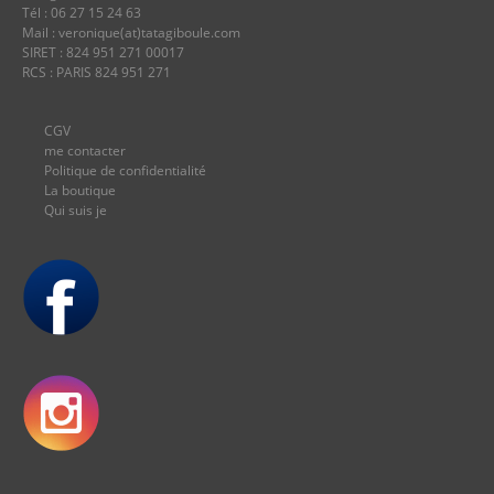
Tél : 06 27 15 24 63
Mail : veronique(at)tatagiboule.com
SIRET : 824 951 271 00017
RCS : PARIS 824 951 271
CGV
me contacter
Politique de confidentialité
La boutique
Qui suis je